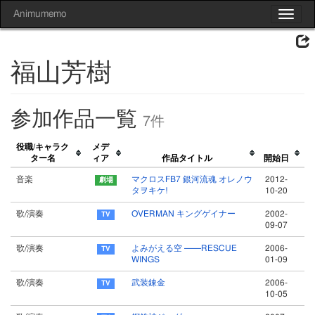
Animumemo
Toggle
navigat
福山芳樹
参加作品一覧
7件
役職/キャラク
メデ
ター名
ィア
作品タイトル
開始日
音楽
マクロスFB7 銀河流魂 オレノウ
2012-
タヲキケ!
10-20
歌/演奏
OVERMAN キングゲイナー
2002-
09-07
歌/演奏
よみがえる空 ──RESCUE
2006-
WINGS
01-09
歌/演奏
武装錬金
2006-
10-05