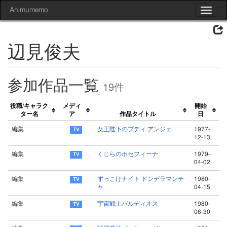
Animumemo
Toggle
navigat
辺見俊夫
参加作品一覧
19件
役職/キャラク
メディ
開始
ター名
ア
作品タイトル
日
編集
女王陛下のプティ アンジェ
1977-
12-13
編集
くじらのホセフィーナ
1979-
04-02
編集
ずっこけナイト ドンデラマンチ
1980-
ャ
04-15
編集
宇宙戦士バルディオス
1980-
06-30