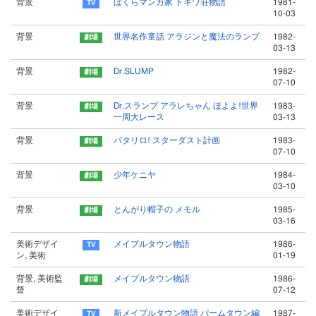
背景
ぼくらマンガ家 トキワ荘物語
1981-
10-03
背景
世界名作童話 アラジンと魔法のランプ
1982-
03-13
背景
Dr.SLUMP
1982-
07-10
背景
Dr.スランプ アラレちゃん ほよよ!世界
1983-
一周大レース
03-13
背景
パタリロ! スターダスト計画
1983-
07-10
背景
少年ケニヤ
1984-
03-10
背景
とんがり帽子の メモル
1985-
03-16
美術デザイ
メイプルタウン物語
1986-
ン, 美術
01-19
背景, 美術監
メイプルタウン物語
1986-
督
07-12
美術デザイ
新メイプルタウン物語 パームタウン編
1987-