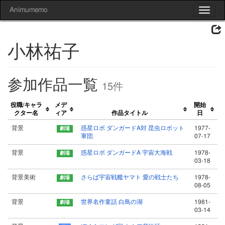
Animumemo
Toggle
navigat
小林祐子
参加作品一覧
15件
役職/キャラ
メデ
開始
クター名
ィア
作品タイトル
日
背景
惑星ロボ ダンガードA対 昆虫ロボット
1977-
軍団
07-17
背景
惑星ロボ ダンガードA 宇宙大海戦
1978-
03-18
背景美術
さらば宇宙戦艦ヤマト 愛の戦士たち
1978-
08-05
背景
世界名作童話 白鳥の湖
1981-
03-14