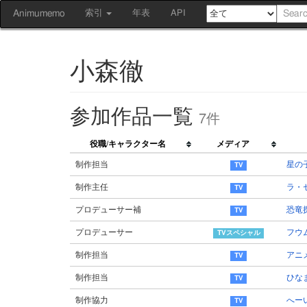
Animumemo
索引
年表
API
小森徹
参加作品一覧
7件
役職/キャラクター名
メディア
制作担当
星の
制作主任
ラ・
プロデューサー補
恐竜
プロデューサー
フウ
制作担当
アニ
制作担当
ひな
制作協力
へーい