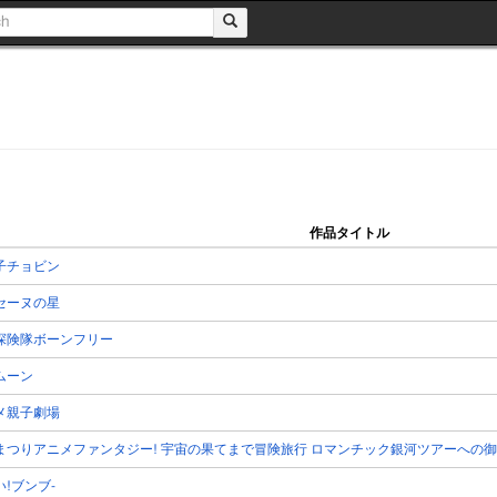
作品タイトル
子チョビン
セーヌの星
探険隊ボーンフリー
ムーン
メ親子劇場
まつりアニメファンタジー! 宇宙の果てまで冒険旅行 ロマンチック銀河ツアーへの御招
!ブンブ-