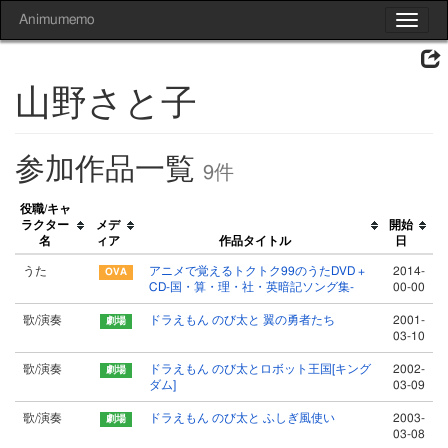
Animumemo
Toggle
navigat
山野さと子
参加作品一覧
9件
役職/キャ
ラクター
メデ
開始
名
ィア
作品タイトル
日
うた
アニメで覚えるトクトク99のうたDVD +
2014-
CD-国・算・理・社・英暗記ソング集-
00-00
歌/演奏
ドラえもん のび太と 翼の勇者たち
2001-
03-10
歌/演奏
ドラえもん のび太とロボット王国[キング
2002-
ダム]
03-09
歌/演奏
ドラえもん のび太と ふしぎ風使い
2003-
03-08