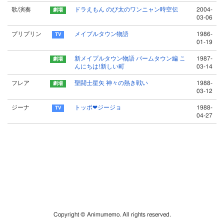
歌/演奏
ドラえもん のび太のワンニャン時空伝
2004-
03-06
プリプリン
メイプルタウン物語
1986-
01-19
新メイプルタウン物語 パームタウン編 こ
1987-
んにちは!新しい町
03-14
フレア
聖闘士星矢 神々の熱き戦い
1988-
03-12
ジーナ
トッポ❤ジージョ
1988-
04-27
Copyright © Animumemo. All rights reserved.