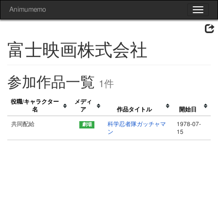
Animumemo
Toggle
navigat
富士映画株式会社
参加作品一覧
1件
役職/キャラクター
メディ
名
ア
作品タイトル
開始日
共同配給
科学忍者隊ガッチャマ
1978-07-
ン
15