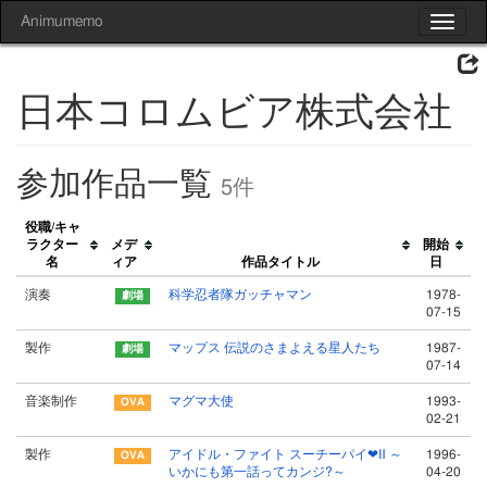
Animumemo
Toggle
navigat
日本コロムビア株式会社
参加作品一覧
5件
役職/キャ
ラクター
メデ
開始
名
ィア
作品タイトル
日
演奏
科学忍者隊ガッチャマン
1978-
07-15
製作
マップス 伝説のさまよえる星人たち
1987-
07-14
音楽制作
マグマ大使
1993-
02-21
製作
アイドル・ファイト スーチーパイ❤Ⅱ ～
1996-
いかにも第一話ってカンジ?～
04-20