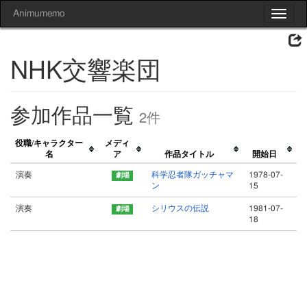
Animumemo
Toggle
navigat
NHK交響楽団
参加作品一覧
2件
役職/キャラクター
メディ
名
ア
作品タイトル
開始日
演奏
科学忍者隊ガッチャマ
1978-07-
ン
15
演奏
シリウスの伝説
1981-07-
18