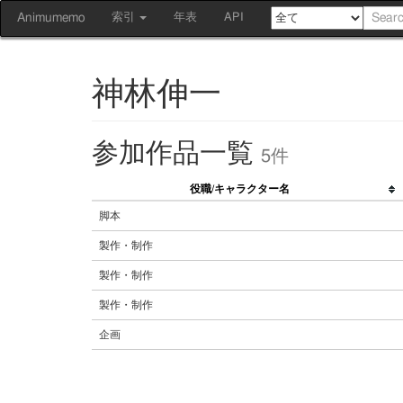
Animumemo
索引
年表
API
神林伸一
参加作品一覧
5件
役職/キャラクター名
脚本
製作・制作
製作・制作
製作・制作
企画