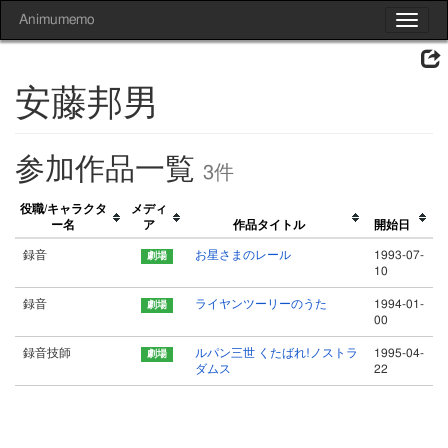
Animumemo
Toggle
navigat
安藤邦男
参加作品一覧
3件
役職/キャラクタ
メディ
ー名
ア
作品タイトル
開始日
録音
お星さまのレール
1993-07-
10
録音
ライヤンツーリーのうた
1994-01-
00
録音技師
ルパン三世 くたばれ!ノストラ
1995-04-
ダムス
22