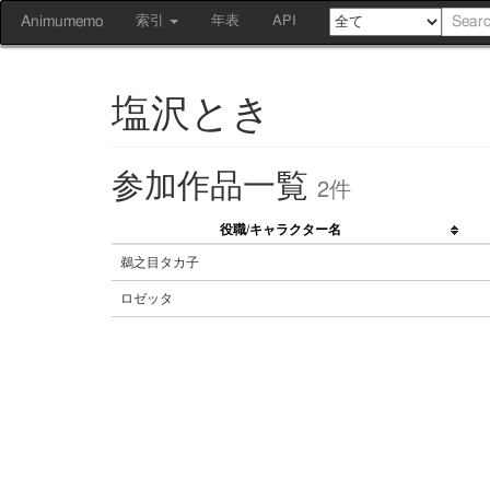
Animumemo
索引
年表
API
塩沢とき
参加作品一覧
2件
役職/キャラクター名
鵜之目タカ子
ロゼッタ