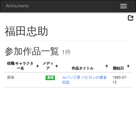
Animumemo
Toggle
navigat
福田忠助
参加作品一覧
1件
役職/キャラクタ
メディ
ー名
ア
作品タイトル
開始日
原画
ルパン三世 バビロンの黄金
1985-07-
伝説
13