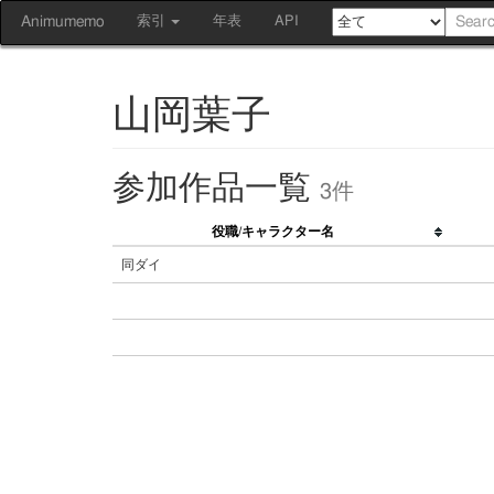
Animumemo
索引
年表
API
山岡葉子
参加作品一覧
3件
役職/キャラクター名
同ダイ