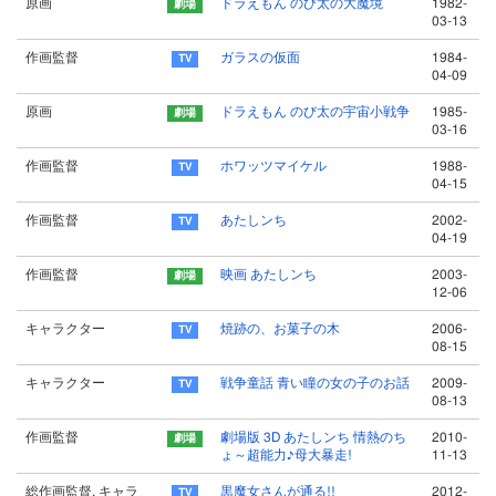
原画
ドラえもん のび太の大魔境
1982-
03-13
作画監督
ガラスの仮面
1984-
04-09
原画
ドラえもん のび太の宇宙小戦争
1985-
03-16
作画監督
ホワッツマイケル
1988-
04-15
作画監督
あたしンち
2002-
04-19
作画監督
映画 あたしンち
2003-
12-06
キャラクター
焼跡の、お菓子の木
2006-
08-15
キャラクター
戦争童話 青い瞳の女の子のお話
2009-
08-13
作画監督
劇場版 3D あたしンち 情熱のち
2010-
ょ～超能力♪母大暴走!
11-13
総作画監督, キャラ
黒魔女さんが通る!!
2012-