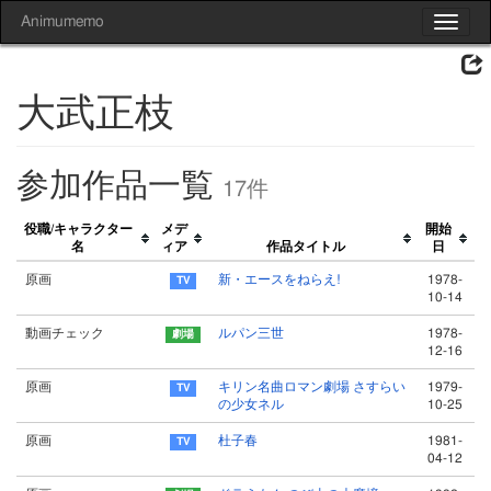
Animumemo
Toggle
navigat
大武正枝
参加作品一覧
17件
役職/キャラクター
メデ
開始
名
ィア
作品タイトル
日
原画
新・エースをねらえ!
1978-
10-14
動画チェック
ルパン三世
1978-
12-16
原画
キリン名曲ロマン劇場 さすらい
1979-
の少女ネル
10-25
原画
杜子春
1981-
04-12