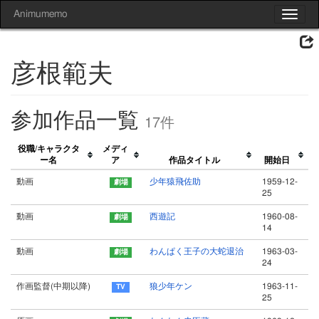
Animumemo
Toggle
navigat
彦根範夫
参加作品一覧
17件
役職/キャラクタ
メディ
ー名
ア
作品タイトル
開始日
動画
少年猿飛佐助
1959-12-
25
動画
西遊記
1960-08-
14
動画
わんぱく王子の大蛇退治
1963-03-
24
作画監督(中期以降)
狼少年ケン
1963-11-
25