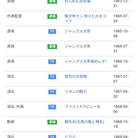
原画
わんわん忠臣蔵
1963-12-
21
作画監督
狼少年ケン 誇りたかきゴ
1965-07-
リラ
24
原画
ジャングル大帝
1965-10-
06
原画
ジャングル大帝
1966-07-
31
原画
ジャングル大帝進めレオ!
1966-10-
05
演出
悟空の大冒険
1967-01-
07
演出
リボンの騎士
1967-04-
02
演出, 作画
ファイトだ!!ピュー太
1968-04-
06
動画
殺生石(九尾の狐と飛丸)
1968-10-
19
演出
どろろ
1969-04-