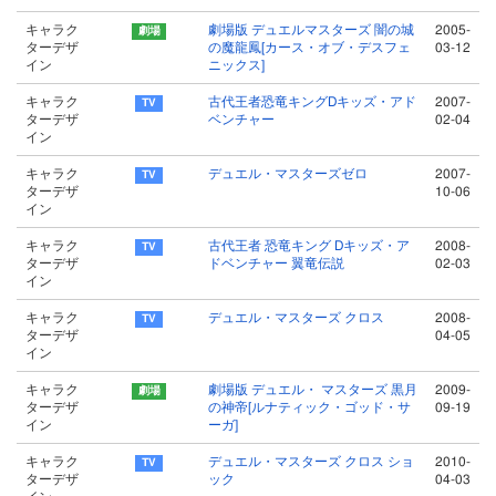
キャラク
劇場版 デュエルマスターズ 闇の城
2005-
ターデザ
の魔龍鳳[カース・オブ・デスフェ
03-12
イン
ニックス]
キャラク
古代王者恐竜キングDキッズ・アド
2007-
ターデザ
ベンチャー
02-04
イン
キャラク
デュエル・マスターズゼロ
2007-
ターデザ
10-06
イン
キャラク
古代王者 恐竜キング Dキッズ・ア
2008-
ターデザ
ドベンチャー 翼竜伝説
02-03
イン
キャラク
デュエル・マスターズ クロス
2008-
ターデザ
04-05
イン
キャラク
劇場版 デュエル・ マスターズ 黒月
2009-
ターデザ
の神帝[ルナティック・ゴッド・サ
09-19
イン
ーガ]
キャラク
デュエル・マスターズ クロス ショ
2010-
ターデザ
ック
04-03