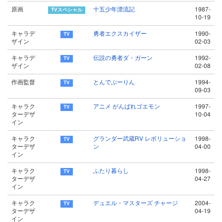
原画
十五少年漂流記
1987-
10-19
キャラデ
勇者エクスカイザー
1990-
ザイン
02-03
キャラデ
伝説の勇者ダ・ガーン
1992-
ザイン
02-08
作画監督
とんでぶーりん
1994-
09-03
キャラク
アニメ がんばれゴエモン
1997-
ターデザ
10-04
イン
キャラク
グランダー武蔵RV レボリューショ
1998-
ターデザ
ン
04-00
イン
キャラク
ふたり暮らし
1998-
ターデザ
04-27
イン
キャラク
デュエル・マスターズ チャージ
2004-
ターデザ
04-19
イン