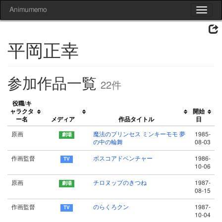
Animumemo
Toggle
navigat
平岡正幸
参加作品一覧
22件
役職/キ
ャラクタ
開始
ー名
メディア
作品タイトル
日
原画
魔法のプリンセス ミンキーモモ 夢
1985-
の中の輪舞
08-03
作画監督
ボスコアドベンチャー
1986-
10-06
原画
チロヌップのきつね
1987-
08-15
作画監督
のらくろクン
1987-
10-04