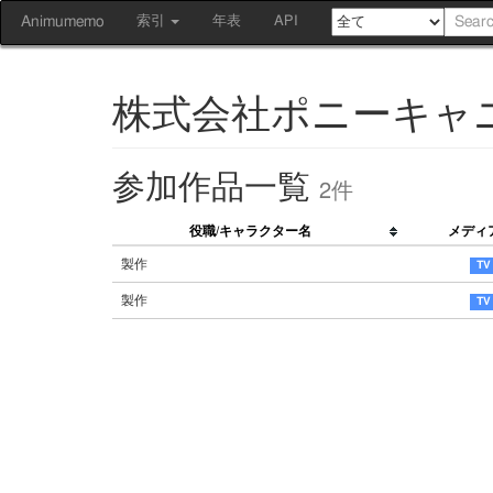
Animumemo
索引
年表
API
株式会社ポニーキャ
参加作品一覧
2件
役職/キャラクター名
メディ
製作
製作