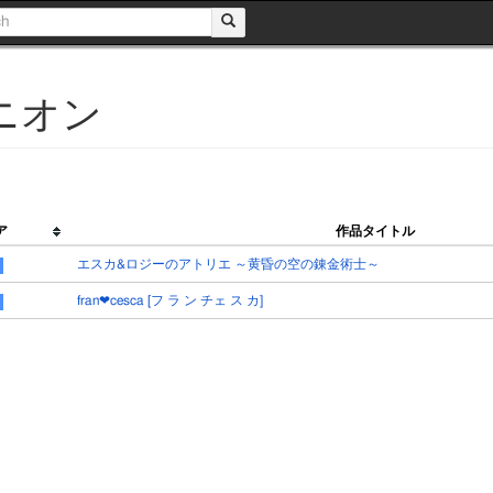
ニオン
ア
作品タイトル
エスカ&ロジーのアトリエ ～黄昏の空の錬金術士～
fran❤cesca [フ ラ ン チェ ス カ]