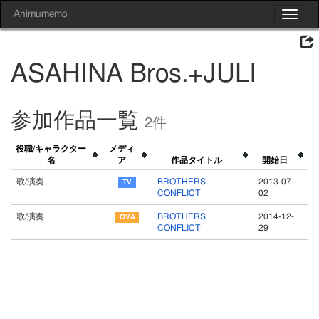
Animumemo
Toggle
navigat
ASAHINA Bros.+JULI
参加作品一覧
2件
役職/キャラクター
メディ
名
ア
作品タイトル
開始日
歌/演奏
BROTHERS
2013-07-
CONFLICT
02
歌/演奏
BROTHERS
2014-12-
CONFLICT
29