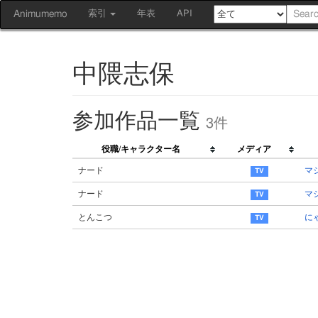
Animumemo
索引
年表
API
中隈志保
参加作品一覧
3件
役職/キャラクター名
メディア
ナード
マ
ナード
マ
とんこつ
に