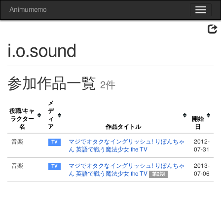
Animumemo
Toggle
navigat
i.o.sound
参加作品一覧
2件
メ
役職/キャ
デ
ラクター
ィ
開始
名
ア
作品タイトル
日
音楽
マジでオタクなイングリッシュ! りぼんちゃ
2012-
ん 英語で戦う魔法少女 the TV
07-31
音楽
マジでオタクなイングリッシュ! りぼんちゃ
2013-
ん 英語で戦う魔法少女 the TV
07-06
第2期