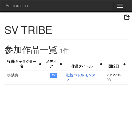
Animumemo
Toggle
navigat
SV TRIBE
参加作品一覧
1件
役職/キャラクター
メディ
名
ア
作品タイトル
開始日
歌/演奏
獣旋バトル モンスー
2012-10-
ノ
03