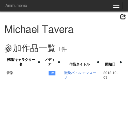
Animumemo
Toggle
navigat
Michael Tavera
参加作品一覧
1件
役職/キャラクター
メディ
名
ア
作品タイトル
開始日
音楽
獣旋バトル モンスー
2012-10-
ノ
03