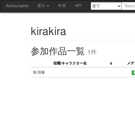
Animumemo
索引
年表
API
kirakira
参加作品一覧
1件
役職/キャラクター名
メデ
歌/演奏