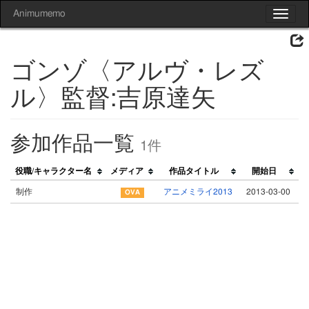
Animumemo
Toggle
navigat
ゴンゾ〈アルヴ・レズ
ル〉監督:吉原達矢
参加作品一覧
1件
役職/キャラクター名
メディア
作品タイトル
開始日
制作
アニメミライ2013
2013-03-00