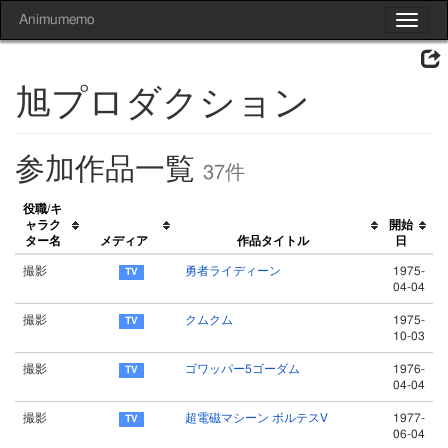
Animumemo
Toggle
navigat
旭プロダクション
参加作品一覧
37件
役職/キ
ャラク
開始
ター名
メディア
作品タイトル
日
撮影
勇者ライディーン
1975-
04-04
撮影
クムクム
1975-
10-03
撮影
ゴワッパー5ゴーダム
1976-
04-04
撮影
超電磁マシーン ボルテスⅤ
1977-
06-04