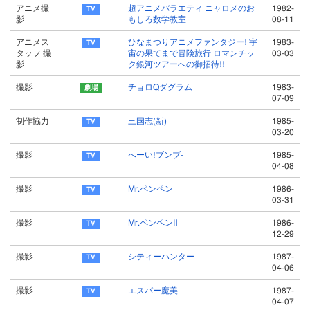
アニメ撮
超アニメバラエティ ニャロメのお
1982-
影
もしろ数学教室
08-11
アニメス
ひなまつりアニメファンタジー! 宇
1983-
タッフ 撮
宙の果てまで冒険旅行 ロマンチッ
03-03
影
ク銀河ツアーへの御招待!!
撮影
チョロQダグラム
1983-
07-09
制作協力
三国志(新)
1985-
03-20
撮影
へーい!ブンブ-
1985-
04-08
撮影
Mr.ペンペン
1986-
03-31
撮影
Mr.ペンペンⅡ
1986-
12-29
撮影
シティーハンター
1987-
04-06
撮影
エスパー魔美
1987-
04-07