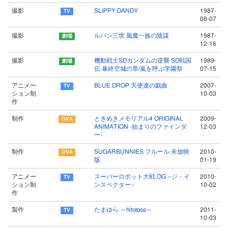
撮影
SLIPPY DANDY
1987-
08-07
撮影
ルパン三世 風魔一族の陰謀
1987-
12-16
撮影
機動戦士SDガンダムの逆襲 SD戦国
1989-
伝 暴終空城の章/嵐を呼ぶ学園祭
07-15
アニメー
BLUE DROP 天使達の戯曲
2007-
ション制
10-03
作
制作
ときめきメモリアル4 ORIGINAL
2009-
ANIMATION -始まりのファインダ
12-03
ー-
制作
SUGARBUNNIES フルール 未放映
2010-
版
01-19
アニメー
スーパーロボット大戦 OG --ジ・イ
2010-
ション制
ンスペクター--
10-02
作
製作
たまゆら ～hitotose～
2011-
10-03