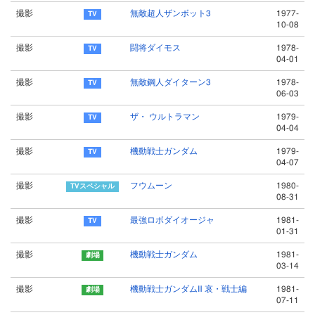
撮影
無敵超人ザンボット3
1977-
10-08
撮影
闘将ダイモス
1978-
04-01
撮影
無敵鋼人ダイターン3
1978-
06-03
撮影
ザ・ ウルトラマン
1979-
04-04
撮影
機動戦士ガンダム
1979-
04-07
撮影
フウムーン
1980-
08-31
撮影
最強ロボダイオージャ
1981-
01-31
撮影
機動戦士ガンダム
1981-
03-14
撮影
機動戦士ガンダムⅡ 哀・戦士編
1981-
07-11