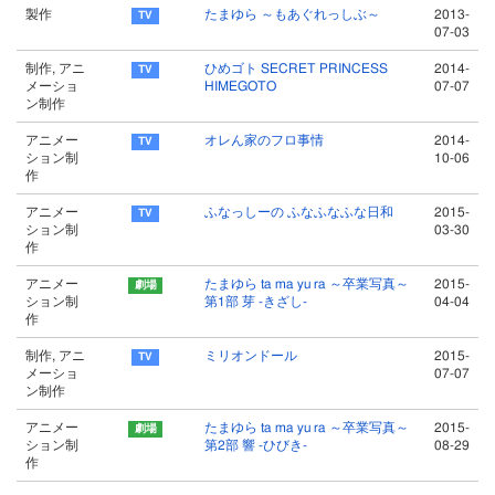
製作
たまゆら ～もあぐれっしぶ～
2013-
07-03
制作, アニ
ひめゴト SECRET PRINCESS
2014-
メーショ
HIMEGOTO
07-07
ン制作
アニメー
オレん家のフロ事情
2014-
ション制
10-06
作
アニメー
ふなっしーの ふなふなふな日和
2015-
ション制
03-30
作
アニメー
たまゆら ta ma yu ra ～卒業写真～
2015-
ション制
第1部 芽 -きざし-
04-04
作
制作, アニ
ミリオンドール
2015-
メーショ
07-07
ン制作
アニメー
たまゆら ta ma yu ra ～卒業写真～
2015-
ション制
第2部 響 -ひびき-
08-29
作