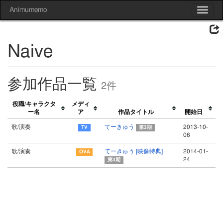
Animumemo
Toggle
navigat
Naive
参加作品一覧
2件
役職/キャラクタ
メディ
ー名
ア
作品タイトル
開始日
歌/演奏
てーきゅう
2013-10-
第3期
06
歌/演奏
てーきゅう [映像特典]
2014-01-
24
第3期