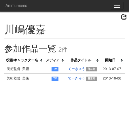
Animumemo
Toggle
navigat
川嶋優嘉
参加作品一覧
2件
役職/キャラクター名
メディア
作品タイトル
開始日
美術監督, 美術
てーきゅう
2013-07-07
第2期
美術監督, 美術
てーきゅう
2013-10-06
第3期