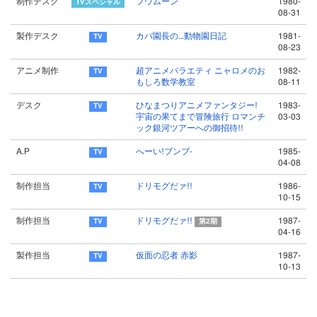
制作デスク
フウムーン
1980-
08-31
製作デスク
カバ園長の…動物園日記
1981-
08-23
アニメ制作
超アニメバラエティ ニャロメのお
1982-
もしろ数学教室
08-11
デスク
ひなまつりアニメファンタジー!
1983-
宇宙の果てまで冒険旅行 ロマンチ
03-03
ック銀河ツアーへの御招待!!
A.P
へーい!ブンブ-
1985-
04-08
制作担当
ドリモグだァ!!
1986-
10-15
制作担当
ドリモグだァ!!
1987-
第2期
04-16
製作担当
仮面の忍者 赤影
1987-
10-13