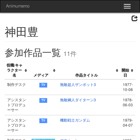
Animumemo
Toggle
navigat
神田豊
参加作品一覧
11件
役職/キャ
ラクター
開始
名
メディア
作品タイトル
日
制作デスク
無敵超人ザンボット3
1977-
10-08
アシスタン
無敵鋼人ダイターン3
1978-
トプロデュ
06-03
ーサー
アシスタン
機動戦士ガンダム
1979-
トプロデュ
04-07
ーサー