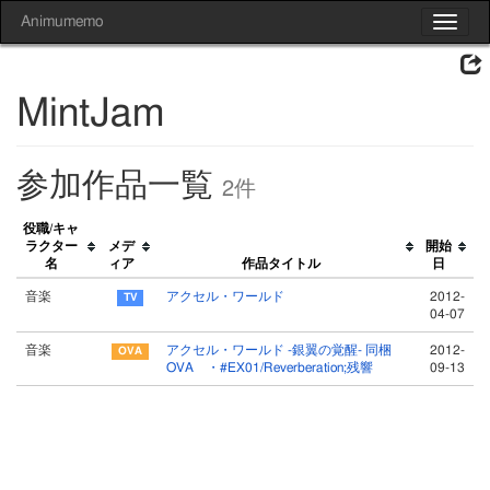
Animumemo
Toggle
navigat
MintJam
参加作品一覧
2件
役職/キャ
ラクター
メデ
開始
名
ィア
作品タイトル
日
音楽
アクセル・ワールド
2012-
04-07
音楽
アクセル・ワールド -銀翼の覚醒- 同梱
2012-
OVA ・#EX01/Reverberation;残響
09-13