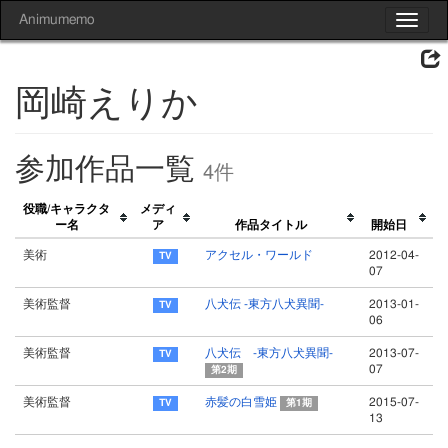
Animumemo
Toggle
navigat
岡崎えりか
参加作品一覧
4件
役職/キャラクタ
メディ
ー名
ア
作品タイトル
開始日
美術
アクセル・ワールド
2012-04-
07
美術監督
八犬伝 -東方八犬異聞-
2013-01-
06
美術監督
八犬伝 -東方八犬異聞-
2013-07-
07
第2期
美術監督
赤髪の白雪姫
2015-07-
第1期
13