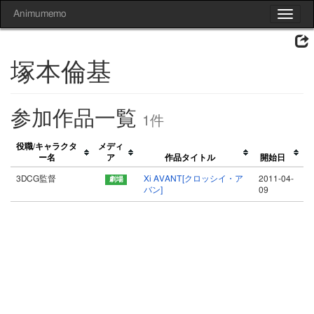
Animumemo
Toggle
navigat
塚本倫基
参加作品一覧
1件
役職/キャラクタ
メディ
ー名
ア
作品タイトル
開始日
3DCG監督
Xi AVANT[クロッシイ・ア
2011-04-
バン]
09