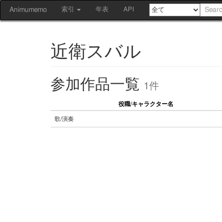
Animumemo
索引
年表
API
近衛スバル
参加作品一覧
1件
役職/キャラクター名
歌/演奏