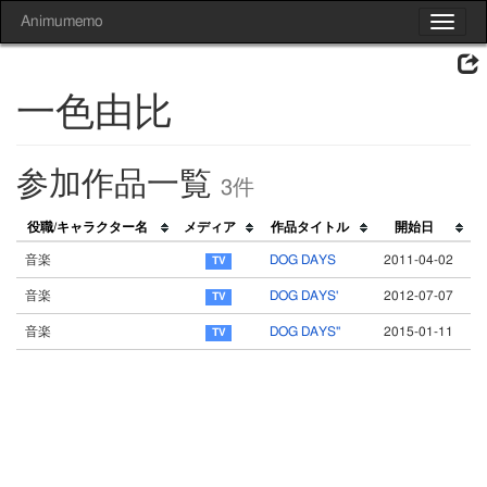
Animumemo
Toggle
navigat
一色由比
参加作品一覧
3件
役職/キャラクター名
メディア
作品タイトル
開始日
音楽
DOG DAYS
2011-04-02
音楽
DOG DAYS'
2012-07-07
音楽
DOG DAYS''
2015-01-11