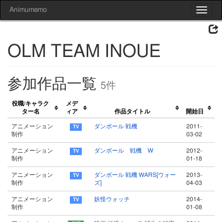
Animumemo
Toggle
navigat
OLM TEAM INOUE
参加作品一覧
5件
役職/キャラク
メデ
ター名
ィア
作品タイトル
開始日
アニメーション
ダンボール 戦機
2011-
制作
03-02
アニメーション
ダンボール 戦機 W
2012-
制作
01-18
アニメーション
ダンボール 戦機 WARS[ウォー
2013-
制作
ズ]
04-03
アニメーション
妖怪ウォッチ
2014-
制作
01-08