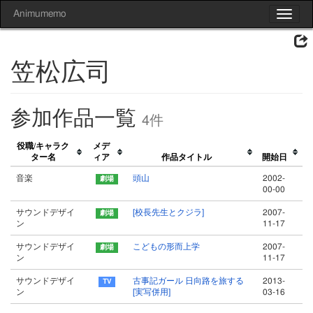
Animumemo
Toggle
navigat
笠松広司
参加作品一覧
4件
役職/キャラク
メデ
ター名
ィア
作品タイトル
開始日
音楽
頭山
2002-
00-00
サウンドデザイ
[校長先生とクジラ]
2007-
ン
11-17
サウンドデザイ
こどもの形而上学
2007-
ン
11-17
サウンドデザイ
古事記ガール 日向路を旅する
2013-
ン
[実写併用]
03-16