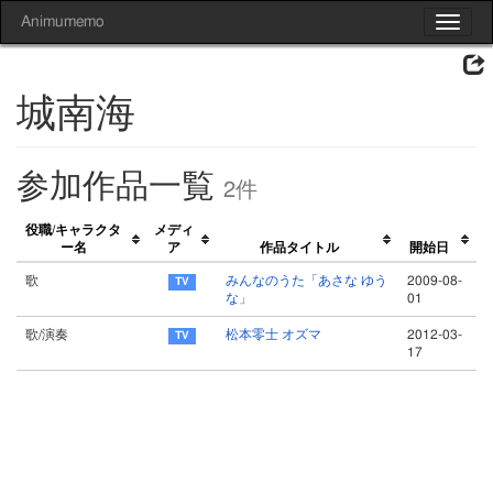
Animumemo
Toggle
navigat
城南海
参加作品一覧
2件
役職/キャラクタ
メディ
ー名
ア
作品タイトル
開始日
歌
みんなのうた「あさな ゆう
2009-08-
な」
01
歌/演奏
松本零士 オズマ
2012-03-
17