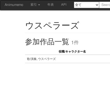
Animumemo
索引
年表
API
ウスペラーズ
参加作品一覧
1件
役職/キャラクター名
歌/演奏, ウスペラーズ