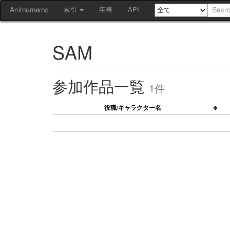
Animumemo
索引
年表
API
SAM
参加作品一覧
1件
役職/キャラクター名