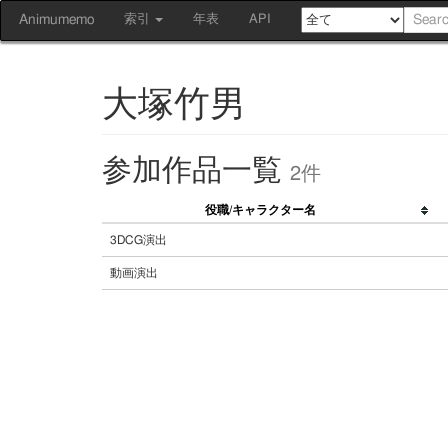
Animumemo
索引
年表
API
大塚竹男
参加作品一覧
2件
役職/キャラクター名
3DCG演出
動画演出