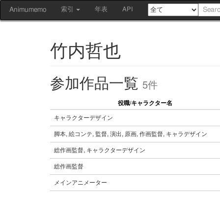
Animumemo
索引
年表
API
竹内哲也
参加作品一覧
5件
役職/キャラクター名
キャラクターデザイン
脚本, 絵コンテ, 監督, 演出, 原画, 作画監督, キャラデザイン
総作画監督, キャラクターデザイン
総作画監督
メインアニメーター