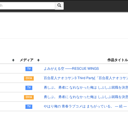
メディア
作品タイトル
よみがえる空 ──RESCUE WINGS
百合星人ナオコサン3 Third Party[「百合星人ナオコ
勇しぶ。 勇者に なれなかった俺は しぶしぶ就職を決
勇しぶ。 勇者に なれなかった俺は しぶしぶ就職を決意
やはり俺の 青春ラブコメは まちがっている。 ― 続 ―