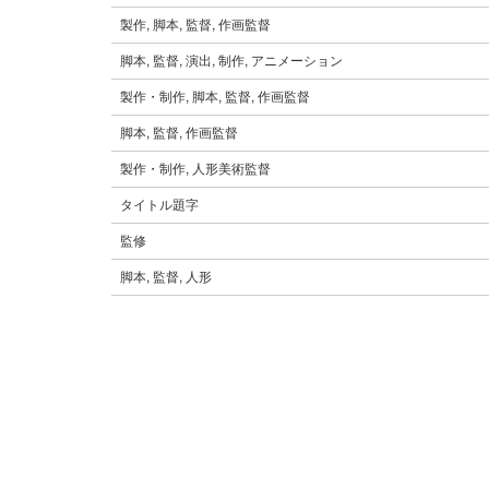
製作, 脚本, 監督, 作画監督
脚本, 監督, 演出, 制作, アニメーション
製作・制作, 脚本, 監督, 作画監督
脚本, 監督, 作画監督
製作・制作, 人形美術監督
タイトル題字
監修
脚本, 監督, 人形