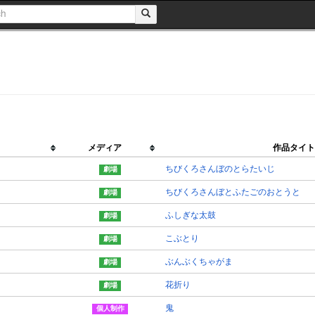
メディア
作品タイト
ちびくろさんぼのとらたいじ
ちびくろさんぼとふたごのおとうと
ふしぎな太鼓
こぶとり
ぶんぶくちゃがま
花折り
鬼