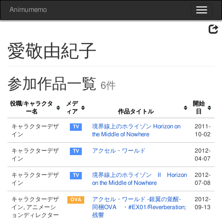
Animumemo
Toggle
navigat
愛敬由紀子
参加作品一覧
6件
役職/キャラクタ
メデ
開始
ー名
ィア
作品タイトル
日
キャラクターデザ
境界線上のホライゾン Horizon on
2011-
イン
the Middle of Nowhere
10-02
キャラクターデザ
アクセル・ワールド
2012-
イン
04-07
キャラクターデザ
境界線上のホライゾン Ⅱ Horizon
2012-
イン
on the Middle of Nowhere
07-08
キャラクターデザ
アクセル・ワールド -銀翼の覚醒-
2012-
イン, アニメーシ
同梱OVA ・#EX01/Reverberation;
09-13
ョンディレクター
残響