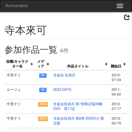
Animumemo
Toggle
navigat
寺本來可
参加作品一覧
4件
役職/キャラク
メデ
ター名
ィア
作品タイトル
開始日
中里チリ
生徒会 役員共
2010-
07-04
ルージュ
DOG DAYS
2011-
04-02
中里チリ
生徒会役員共 第7巻限定版同梱
2012-
DVD 第17話
07-17
中里チリ
生徒会役員共 第8巻 DVD付き 限
2013-
定版
02-15