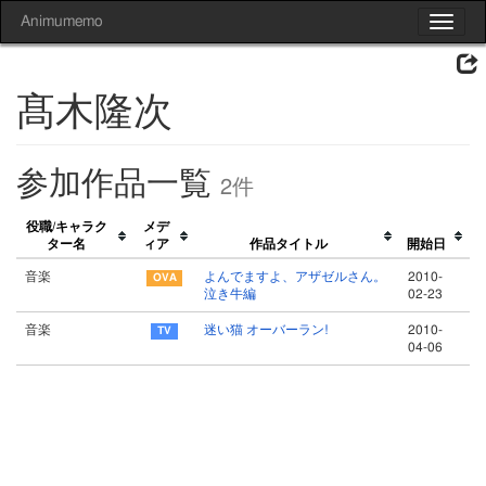
Animumemo
Toggle
navigat
髙木隆次
参加作品一覧
2件
役職/キャラク
メデ
ター名
ィア
作品タイトル
開始日
音楽
よんでますよ、アザゼルさん。
2010-
泣き牛編
02-23
音楽
迷い猫 オーバーラン!
2010-
04-06