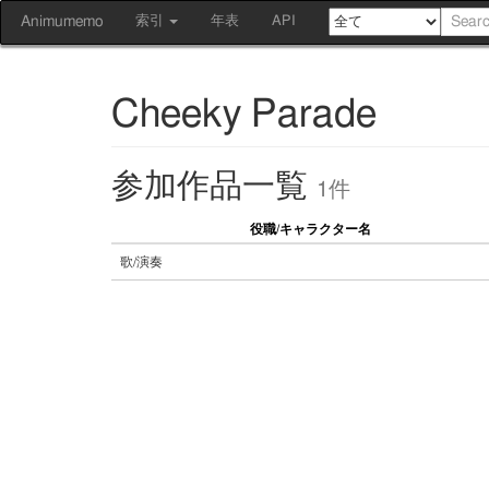
Animumemo
索引
年表
API
Cheeky Parade
参加作品一覧
1件
役職/キャラクター名
歌/演奏