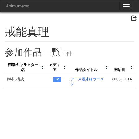
Animumemo
Toggle
navigat
戒能真理
参加作品一覧
1件
役職/キャラクター
メディ
名
ア
作品タイトル
開始日
脚本, 構成
アニメ漫才猫ラーメ
2008-11-14
ン