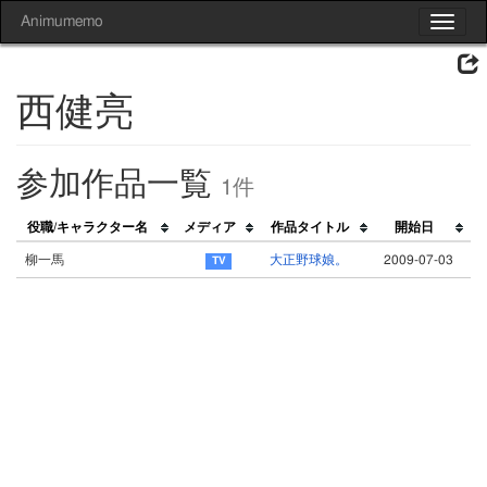
Animumemo
Toggle
navigat
西健亮
参加作品一覧
1件
役職/キャラクター名
メディア
作品タイトル
開始日
柳一馬
大正野球娘。
2009-07-03