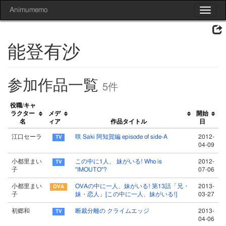
Animumemo
Toggle
navigat
能登有沙
参加作品一覧
5件
役職/キャ
ラクター
メデ
開始
名
ィア
作品タイトル
日
江口セーラ
咲 Saki 阿知賀編 episode of side-A
2012-
04-09
小都里まい
この中に1人、 妹がいる! Who is
2012-
子
"IMOUTO"?
07-06
小都里まい
OVAの中に一人、妹がいる! 第13話「兄・
2013-
子
妹・恋人」[この中に一人、妹がいる!]
03-27
初郷和
断裁分離の クライムエッジ
2013-
04-06