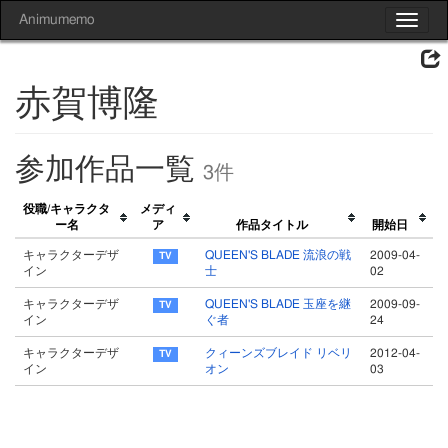
Animumemo
Toggle
navigat
赤賀博隆
参加作品一覧
3件
役職/キャラクタ
メディ
ー名
ア
作品タイトル
開始日
キャラクターデザ
QUEEN'S BLADE 流浪の戦
2009-04-
イン
士
02
キャラクターデザ
QUEEN'S BLADE 玉座を継
2009-09-
イン
ぐ者
24
キャラクターデザ
クィーンズブレイド リベリ
2012-04-
イン
オン
03