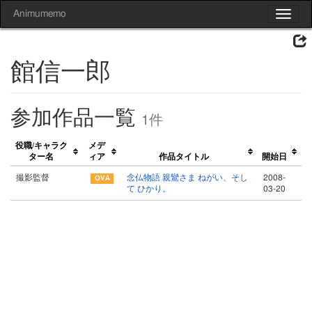
Animumemo
Toggle
navigat
館信一郎
参加作品一覧
1件
役職/キャラク
メデ
ター名
ィア
作品タイトル
開始日
撮影監督
念仏物語 親鸞さま ねがい、そし
2008-
て ひかり。
03-20